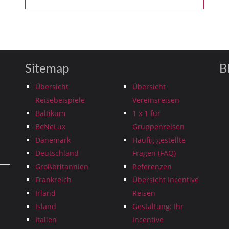
Sitemap
B
Übersicht
Übersicht
Reisebeispiele
Vereinsreisen
Baltikum
1 x 1 für
BeNeLux
Gruppenreisen
Dänemark
Häufig gestellte
Deutschland
Fragen (FAQ)
Großbritannien
Referenzen
Frankreich
Übersicht Incentive
Irland
Reisen
Island
Gestaltung: Ihr
Italien
Incentive