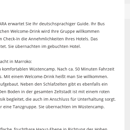
A erwartet Sie Ihr deutschsprachiger Guide. Ihr Bus
pischen Welcome-Drink wird Ihre Gruppe willkommen
Check-In die Annehmlichkeiten Ihres Hotels. Das
itet. Sie übernachten im gebuchten Hotel.
acht in Marroko:
m komfortablen Wüstencamp. Nach ca. 50 Minuten Fahrzeit
ees. Mit einem Welcome-Drink heißt man Sie willkommen.
aufgebaut. Neben den Schlafzelten gibt es ebenfalls ein
Den Boden in der gesamten Zeltstadt ist mit einem roten
k begleitet, die auch im Anschluss für Unterhaltung sorgt.
der eine Tanzgruppe. Sie übernachten im Wüstencamp.
 flache, fruchtbare Haouz-Ebene in Richtung des Hohen