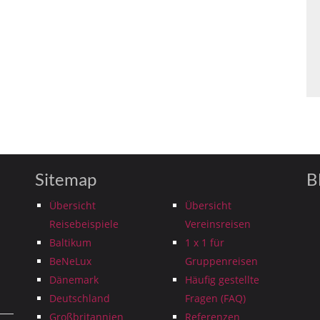
Sitemap
B
Übersicht
Übersicht
Reisebeispiele
Vereinsreisen
Baltikum
1 x 1 für
BeNeLux
Gruppenreisen
Dänemark
Häufig gestellte
Deutschland
Fragen (FAQ)
Großbritannien
Referenzen