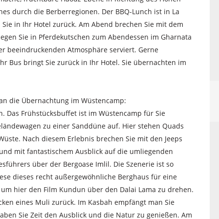
lines durch die Berberregionen. Der BBQ-Lunch ist in La
n Sie in Ihr Hotel zurück. Am Abend brechen Sie mit dem
legen Sie in Pferdekutschen zum Abendessen im Gharnata
ner beeindruckenden Atmosphäre serviert. Gerne
hr Bus bringt Sie zurück in Ihr Hotel. Sie übernachten im
s an die Übernachtung im Wüstencamp:
en. Das Frühstücksbuffet ist im Wüstencamp für Sie
Geländewagen zu einer Sanddüne auf. Hier stehen Quads
e Wüste. Nach diesem Erlebnis brechen Sie mit den Jeeps
und mit fantastischem Ausblick auf die umliegenden
führers über der Bergoase Imlil. Die Szenerie ist so
sese dieses recht außergewöhnliche Berghaus für eine
te, um hier den Film Kundun über den Dalai Lama zu drehen.
ücken eines Muli zurück. Im Kasbah empfängt man Sie
haben Sie Zeit den Ausblick und die Natur zu genießen. Am