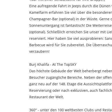
Eine aufregende Fahrt in Jeeps durch die Dünen 
Kamelfarm erfahren Sie viel über die besondere
Champagner-Bar (optional) in der Wüste. Gerne or
Sonnenuntergang ist fantastisch! Die Weiterreis
(optional). Schließlich erreichen Sie unser mit L
reserviert. Hier haben Sie viel ausprobieren: Sa
Barbecue wird für Sie zubereitet. Die Überraschu
verzaubern!
Burj Khalifa - At The TopSKY
Das höchste Gebäude der Welt beherbergt neben
Besucher zugängliche Bereiche. Neben der offenen
ganz neu auf der 148. Etage die Aussichtsplattfo
Reservierung oder nach exklusiven, auch fachlic
Restaurant der Welt.
360° - unter den 100 weltbesten Clubs und Rest