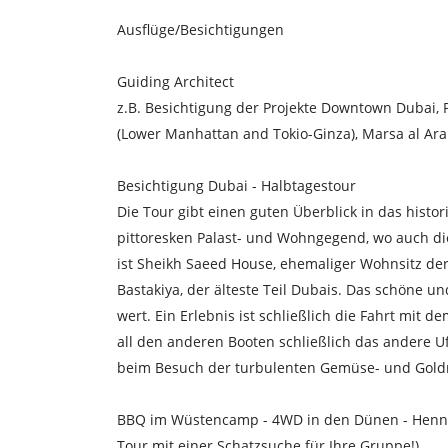
Ausflüge/Besichtigungen
Guiding Architect
z.B. Besichtigung der Projekte Downtown Dubai, P
(Lower Manhattan and Tokio-Ginza), Marsa al Ara
Besichtigung Dubai - Halbtagestour
Die Tour gibt einen guten Überblick in das histo
pittoresken Palast- und Wohngegend, wo auch d
ist Sheikh Saeed House, ehemaliger Wohnsitz der
Bastakiya, der älteste Teil Dubais. Das schöne u
wert. Ein Erlebnis ist schließlich die Fahrt mit d
all den anderen Booten schließlich das andere U
beim Besuch der turbulenten Gemüse- und Goldm
BBQ im Wüstencamp - 4WD in den Dünen - Henna 
Tour mit einer Schatzsuche für Ihre Gruppe!)